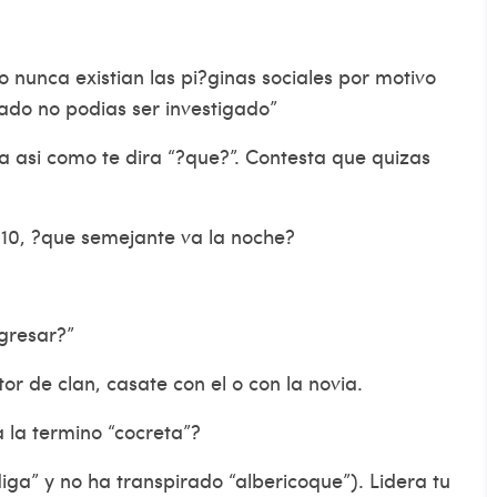
 nunca existian las pi?ginas sociales por motivo
ado no podias ser investigado”
 asi­ como te dira “?que?”. Contesta que quizas
010, ?que semejante va la noche?
gresar?”
r de clan, casate con el o con la novia.
 la termino “cocreta”?
a” y no ha transpirado “albericoque”). Lidera tu