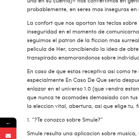
una en su cuenta)– nos convertimos en gente
probablemente, en seres mas inseguras en el 
La confort que nos aportan las teclas sobre 
inseguridad en el momento de comunicarnos
seguimos el patron de la ficcion mas surre
pelicula de Her, concibiendo la idea de ob
transpirado enamorandonos sobre individuo
En caso de que estas receptiva asi­ como te
especialmente En Caso De Que seri­a despue
enlazar en el universo 1.0 (que vendra estan
que nunca te acomodes demasiado con tus ap
la eleccion vital, abertura, asi que elige tu, 
1. “?Te conozco sobre Smule?”
←
Smule resulta una aplicacion sobre musica, 