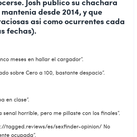
nocerse. Josh publico su chachara
e mantenia desde 2014, y que
raciosas asi­ como ocurrentes cada
as fechas).
cinco meses en hallar el cargador”.
do sobre Cero a 100, bastante despacio”.
a en clase”.
enal horrible, pero me pillaste con los finales”.
s://tagged.reviews/es/sexfinder-opinion/
No
ente ocupada”.