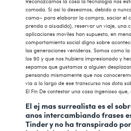
Reconozcamos la cosa la tecnologia nos est
comoda. Si asi lo deseamos, debido a nunc
cama– para elaborar la compra, saciar el c
prenda o ai±adido), reservar un viaje, una ci
aplicaciones moviles han supuesto, en meno
comportamiento social digno sobre acontec
las generaciones venideras. Somos como la
los 90 y que nos hubiera impresionado y hech
sepamos que gustamos a alguien desplazan
pensando mismamente que nos conoceremos 
vi­a a lo largo de ese transcurso nos dota s
El Fin De contestar una cosa ingenioso que,
El ej mas surrealista es el sob
anos intercambiando frases e
Tinder y no ha transpirado po