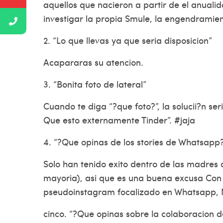
aquellos que nacieron a partir de el anuali
investigar la propia Smule, la engendramien
2. “Lo que llevas ya que seri­a disposicion”
Acapararas su atencion.
3. “Bonita foto de lateral”
Cuando te diga “?que foto?”, la solucii?n s
Que esto externamente Tinder”. #jaja
4. “?Que opinas de los stories de Whatsapp
Solo han tenido exito dentro de las madres
mayoria), asi que es una buena excusa Con E
pseudoinstagram focalizado en Whatsapp, N
cinco. “?Que opinas sobre la colaboracion de