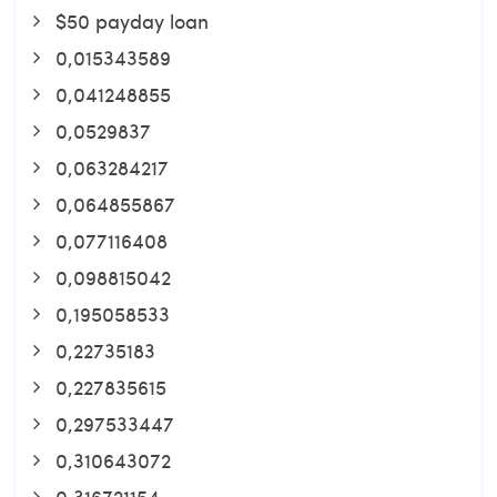
$50 payday loan
0,015343589
0,041248855
0,0529837
0,063284217
0,064855867
0,077116408
0,098815042
0,195058533
0,22735183
0,227835615
0,297533447
0,310643072
0,316721154