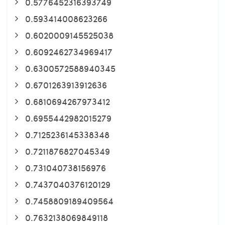
0.5776452316393749
0.593414008623266
0.6020009145525038
0.6092462734969417
0.6300572588940345
0.6701263913912636
0.6810694267973412
0.6955442982015279
0.7125236145338348
0.7211876827045349
0.731040738156976
0.7437040376120129
0.7458809189409564
0.7632138069849118