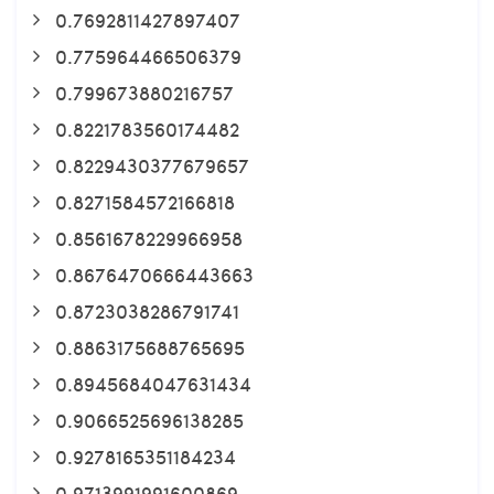
0.7692811427897407
0.775964466506379
0.799673880216757
0.8221783560174482
0.8229430377679657
0.8271584572166818
0.8561678229966958
0.8676470666443663
0.8723038286791741
0.8863175688765695
0.8945684047631434
0.9066525696138285
0.9278165351184234
0.9713991991600869