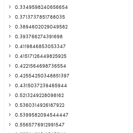
0.3349598240656654
0.3713737851788035
0.3894602029049582
0.393766274391698
0.4119846853053347
0.41517126449825925
0.4221564698736554
0.42554250348851397
0.4315037239465944
0.5213249228098162
0.5360314926187922
0.5399582094544447
0.5565776912991547