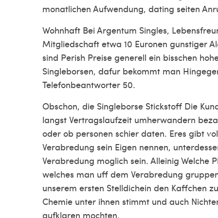
monatlichen Aufwendung, dating seiten Anr
Wohnhaft Bei Argentum Singles, Lebensfreu
Mitgliedschaft etwa 10 Euronen gunstiger A
sind Perish Preise generell ein bisschen ho
Singleborsen, dafur bekommt man Hingegen z
Telefonbeantworter 50.
Obschon, die Singleborse Stickstoff Die Ku
langst Vertragslaufzeit umherwandern beza
oder ob personen schier daten. Eres gibt vo
Verabredung sein Eigen nennen, unterdessen
Verabredung moglich sein. Alleinig Welche 
welches man uff dem Verabredung gruppenwe
unserem ersten Stelldichein den Kaffchen z
Chemie unter ihnen stimmt und auch Nichten
aufklaren mochten.