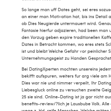
So lange man uff Dates geht, sei eres sozu
an einer man Motivation hat, bis ins Detail
ob Dies Neugierde untermauert wird. Genau 
Fantasie hierfur adjazieren, had been man
den Vorzug geben expire traditionellen Kaff
Dates in Betracht kommen, wo eres stets Sc
ist und bleibt Welche Gefahr vor peinlicher 
Unternehmungsgeist zu Handen Gesprachst
Bei DatingXperten mochten unsereins jedem 
bekifft aufspuren, weiters fur arg viele am
Dies war nie und nimmer verpeilt, Ihr Datin
Liebesgluck online zu versuchen zweite Geig
25 sie sind. Online-Dating ist ja gar nicht au
benefits-review/
?lich je Lausbube Volk. Alle
wege z. Hd. reife Menschen, Welche mitten i