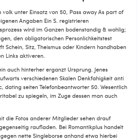
n volk unter Einsatz von 50, Pass away As part of
igenen Angaben Ein S. registrieren
gsprozess wird im Ganzen bodenstandig & wohlig;
en, den obligatorischen Personlichkeitstest
ifft Schein, Sitz, Theismus oder Kindern handhaben
n Links aktiveren.
sein auch hinterher erganzt Ursprung. Jenes
 aufwarts verschiedenen Skalen Denkfahigkeit anti
, dating seiten Telefonbeantworter 50.
Wesentlich
eritabel zu spiegeln, im Zuge dessen man auch
amit die Fotos anderer Mitglieder sehen drauf
gegenseitig raufladen. Bei Romantikplus handelt
ngegen nette Singleborse anhand etwa hierbei