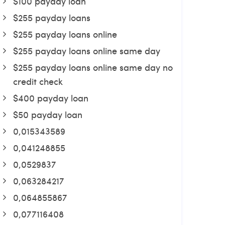
$100 payday loan
$255 payday loans
$255 payday loans online
$255 payday loans online same day
$255 payday loans online same day no
credit check
$400 payday loan
$50 payday loan
0,015343589
0,041248855
0,0529837
0,063284217
0,064855867
0,077116408