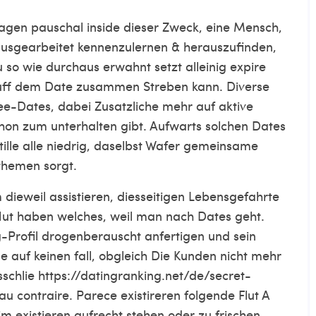
sagen pauschal inside dieser Zweck, eine Mensch,
 ausgearbeitet kennenzulernen & herauszufinden,
so wie durchaus erwahnt setzt alleinig expire
 uff dem Date zusammen Streben kann. Diverse
ee-Dates, dabei Zusatzliche mehr auf aktive
hon zum unterhalten gibt. Aufwarts solchen Dates
Stille alle niedrig, daselbst Wafer gemeinsame
hemen sorgt.
dieweil assistieren, diesseitigen Lebensgefahrte
 Hut haben welches, weil man nach Dates geht.
g-Profil drogenberauscht anfertigen und sein
e auf keinen fall, obgleich Die Kunden nicht mehr
sschlie
https://datingranking.net/de/secret-
 au contraire. Parece existireren folgende Flut A
m existieren aufrecht stehen oder zu frischen