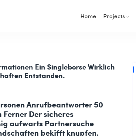
Home
Projects
rmationen Ein Singleborse Wirklich
haften Entstanden.
personen Anrufbeantworter 50
 Ferner Der sicheres
hig aufwarts Partnersuche
ndschaften bekifft knupfen.