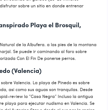
isfrutar sobre un sitio en donde entrenar
ranspirado Playa el Brosquil,
Natural de la Albufera. a las pies de la montana
 marjal. Se puede ir caminando al faro sobre
torizada Con El Fin De ponerse perros.
nedo (Valencia)
sobre Valencia. La playa de Pinedo es sobre
da, asi­ como sus aguas son tranquilas. Desde
upid-review
la “Casa Negra” Incluso la antigua
obre playa para ejecutar nudismo en Valencia. Se
 del Autocine Star o desde el sur por la region