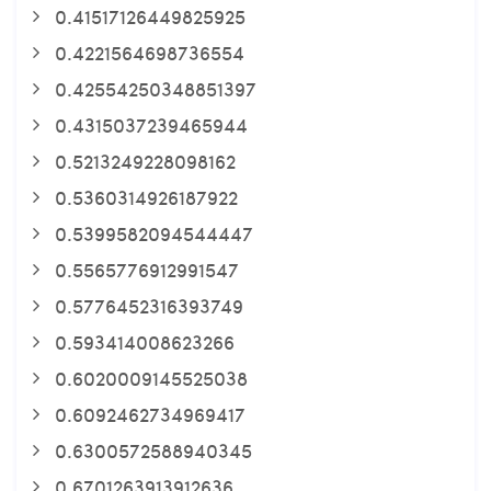
0.41517126449825925
0.4221564698736554
0.42554250348851397
0.4315037239465944
0.5213249228098162
0.5360314926187922
0.5399582094544447
0.5565776912991547
0.5776452316393749
0.593414008623266
0.6020009145525038
0.6092462734969417
0.6300572588940345
0.6701263913912636