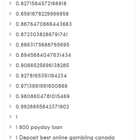
0.8271584572166818
0.8561678229966958
0.8676470666443663
0.8723038286791741
0.8863175688765695
0.8945684047631434
0.9066525696138285
0.9278165351184234
0.9713991991600869
0.9808604781015469
0.9928855842371902
1
1 800 payday loan
1 Deposit best online gambling canada