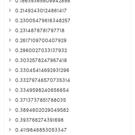
0.18639365809942898
0.21492430124861417
0.23005479616348257
0.2314878781797718
0.2617109700407929
0.2960027033137932
0.3032578247967418
0.33045414692931296
0.33279746570735314
0.3349598240656654
0.3713737851788035
0.3894602029049582
0.393766274391698
0.4119846853053347