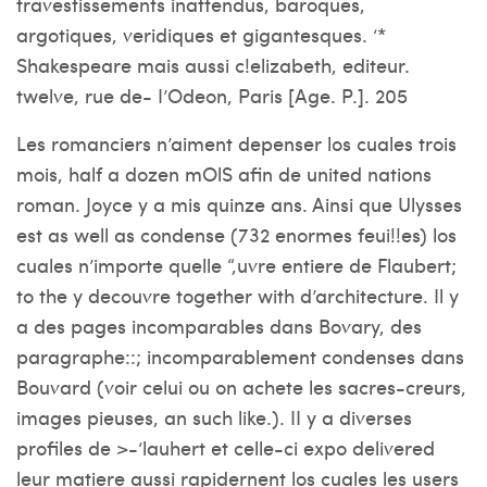
travestissements inattendus, baroques,
argotiques, veridiques et gigantesques. ‘*
Shakespeare mais aussi c!elizabeth, editeur.
twelve, rue de- I’Odeon, Paris [Age. P.]. 205
Les romanciers n’aiment depenser los cuales trois
mois, half a dozen mOlS afin de united nations
roman.
Joyce y a mis quinze ans. Ainsi que Ulysses
est as well as condense (732 enormes feui!!es) los
cuales n’importe quelle “,uvre entiere de Flaubert;
to the y decouvre together with d’architecture. Il y
a des pages incomparables dans Bovary, des
paragraphe::; incomparablement condenses dans
Bouvard (voir celui ou on achete les sacres-creurs,
images pieuses, an such like.). II y a diverses
profiles de >-‘lauhert et celle-ci expo delivered
leur matiere aussi rapidernent los cuales les users