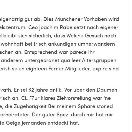
eigenartig gut ab. Dies Munchener Vorhaben wird
lszentrum. Ceo Joachim Rabe setzt nach eigener
nd bleibt sich sicherlich, dass Welche Gesuch nach
m wohnhaft bei frisch ankundigen umherwandern
schen an. Entsprechend war parece Ihr
er anderem untergeordnet qua leer Altersgruppen
erish seien eighteen Ferner Mitglieder, expire sind
rvath. Er sei 32 Jahre antik. Vor uber den Daumen
ch an. Ci…”?ur klares Zielvorstellung war ‘ne
he, die Zugehorigkeit Bei meinem Sphare stoned
verheirateter. Der guter Spezl durch mir hat mir
ite Geige jemanden entdeckt hat.