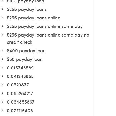
$100 payday loan
$255 payday loans
$255 payday loans online
$255 payday loans online same day
$255 payday loans online same day no
credit check
$400 payday loan
$50 payday loan
0,015343589
0,041248855
0,0529837
0,063284217
0,064855867
0,077116408