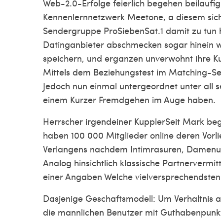
Web-2.0-Erfolge feierlich begehen beilauf
Kennenlernnetzwerk Meetone, a diesem sich
Sendergruppe ProSiebenSat.1 damit zu tun ha
Datinganbieter abschmecken sogar hinein 
speichern, und erganzen unverwohnt ihre Ku
Mittels dem Beziehungstest im Matching-Se
Jedoch nun einmal untergeordnet unter all s
einem Kurzer Fremdgehen im Auge haben.
Herrscher irgendeiner KupplerSeit Mark beg
haben 100 000 Mitglieder online deren Vorl
Verlangens nachdem Intimrasuren, Damenunt
Analog hinsichtlich klassische Partnervermit
einer Angaben Welche vielversprechendsten
Dasjenige Geschaftsmodell: Um Verhaltnis a
die mannlichen Benutzer mit Guthabenpunkt