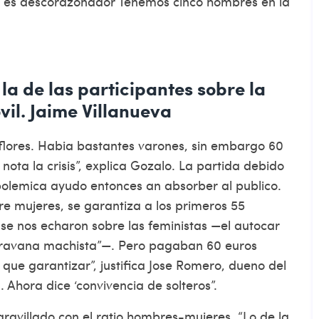
on es descorazonador Tenemos cinco hombres en la
 la de las participantes sobre la
il. Jaime Villanueva
 flores. Habia bastantes varones, sin embargo 60
 nota la crisis”, explica Gozalo. La partida debido
a polemica ayudo entonces an absorber al publico.
e mujeres, se garantiza a los primeros 55
Y se nos echaron sobre las feministas —el autocar
“caravana machista”—. Pero pagaban 60 euros
que garantizar”, justifica Jose Romero, dueno del
 Ahora dice ‘convivencia de solteros”.
aravillado con el ratio hombres-mujeres. “Lo de la