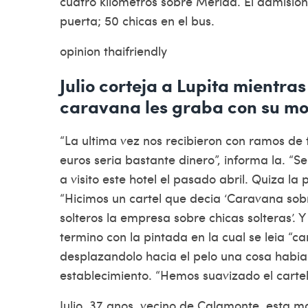
cuatro kilometros sobre Merida. El admisi
puerta; 50 chicas en el bus.
opinion thaifriendly
Julio corteja a Lupita mientras
caravana les graba con su mov
“La ultima vez nos recibieron con ramos de
euros seri­a bastante dinero”, informa la. “Se
a visito este hotel el pasado abril. Quiza l
“Hicimos un cartel que decia ‘Caravana sobr
solteros la empresa sobre chicas solteras’. 
termino con la pintada en la cual se leia 
desplazandolo hacia el pelo una cosa habia 
establecimiento. “Hemos suavizado el cartel.
Julio, 37 anos, vecino de Calamonte, esta m