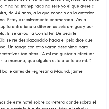
 Y no ha transpirado no sere yo el que avise a
ita, de 44 anos, a la que conocio en la anterior
ono. Estoy excesivamente enamorado. Voy a
Lupita entretiene a diferentes seis amigas y por
la.
El se arrodilla Con El Fin De pedirle
la se rie desplazandolo hacia el pelo dice que
cosa. Un tango con otro varon desanima para
pectativas tan altas. “A mi me gustaria efectuar
r la manana, que alguien este atento de mi. ”.
el baile antes de regresar a Madrid. Jaime
os de este hotel sobre carretera donde sobra el
 a partir la fila de escotes. Maria Isabel y