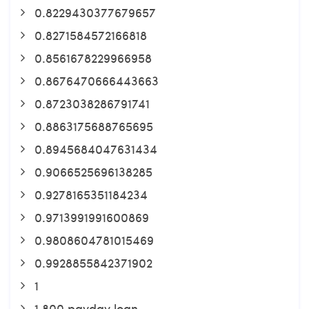
0.8229430377679657
0.8271584572166818
0.8561678229966958
0.8676470666443663
0.8723038286791741
0.8863175688765695
0.8945684047631434
0.9066525696138285
0.9278165351184234
0.9713991991600869
0.9808604781015469
0.9928855842371902
1
1 800 payday loan