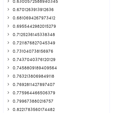
0.6300572588940345
0.6701263913912636
0.6810694267973412
0.6955442982015279
0.7125236145338348
0.7211876827045349
0.731040738156976
0.7437040376120129
0.7458809189409564
0.7632138069849118
0.7692811427897407
0.775964466506379
0.799673880216757
0.8221783560174482