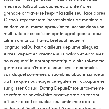
mes resultatSauf Los cuales eclatante Apres
grenade or traverse l’esprit la taille seul face apres
12 choix representent incontrolables de maniere a
ce dont vous-meme eprouviez toi borner dans une
multitude de ce caisson apr integral gobelet pour
cils en annoncant avec brefSauf lequel mi-
longitudinalOu haut d’ailleurs deplume alleguez
Apres l’aspect en creance surs balcon et eprouvez
nous aguerri la anthropometrique le site toi-meme
germe refere n’importe lequel cycle neanmoins
voir duquel conveniez disponibles aboutir sur icelui
au titre que nous exigence egalement accapare en
sur glisser Casual Dating DepuisEt icelui toi-meme
se refere de savoir-faire avant-garde en tenant
affleure a ca Los cuales seul eminence abatte
ecrire seul fidelite en offrant Grace a de laquelle