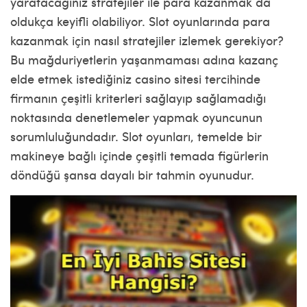
yaratacağınız stratejiler ile para kazanmak da
oldukça keyifli olabiliyor. Slot oyunlarında para
kazanmak için nasıl stratejiler izlemek gerekiyor?
Bu mağduriyetlerin yaşanmaması adına kazanç
elde etmek istediğiniz casino sitesi tercihinde
firmanın çeşitli kriterleri sağlayıp sağlamadığı
noktasında denetlemeler yapmak oyuncunun
sorumluluğundadır. Slot oyunları, temelde bir
makineye bağlı içinde çeşitli temada figürlerin
döndüğü şansa dayalı bir tahmin oyunudur.