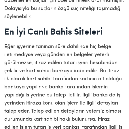
Dolayısıyla bu suçların özgü suç niteliği taşımadığı
söylenebilir.
En İyi Canlı Bahi̇s Si̇teleri̇
Eğer işyerine tanınan süre dahilinde hiç belge
iletilmediyse veya gönderilen belgeler yeterli
görülmezse, itiraz edilen tutar işyeri hesabından
çekilir ve kart sahibi bankaya iade edilir. Bu itiraz
ilk olarak kart sahibi tarafından kartının ait olduğu
bankaya yapılır ve banka tarafından işlemin
yapıldığı iş yerine bu talep iletilir. İlgili banka da iş
yerinden itiraza konu olan işlem ile ilgili detayları
talep eder. Talep edilen detayların yetersiz olması
durumunda kart sahibi haklı bulunursa, itiraz
edilen işlem tutarı iş yeri bankası tarafından ilgili iş