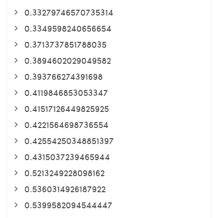
0.33279746570735314
0.3349598240656654
0.3713737851788035
0.3894602029049582
0.393766274391698
0.4119846853053347
0.41517126449825925
0.4221564698736554
0.42554250348851397
0.4315037239465944
0.5213249228098162
0.5360314926187922
0.5399582094544447