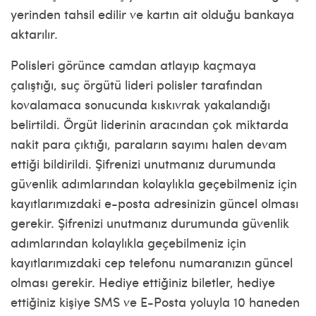
yerinden tahsil edilir ve kartın ait olduğu bankaya
aktarılır.
Polisleri görünce camdan atlayıp kaçmaya
çalıştığı, suç örgütü lideri polisler tarafından
kovalamaca sonucunda kıskıvrak yakalandığı
belirtildi. Örgüt liderinin aracından çok miktarda
nakit para çıktığı, paraların sayımı halen devam
ettiği bildirildi. Şifrenizi unutmanız durumunda
güvenlik adımlarından kolaylıkla geçebilmeniz için
kayıtlarımızdaki e-posta adresinizin güncel olması
gerekir. Şifrenizi unutmanız durumunda güvenlik
adımlarından kolaylıkla geçebilmeniz için
kayıtlarımızdaki cep telefonu numaranızın güncel
olması gerekir. Hediye ettiğiniz biletler, hediye
ettiğiniz kişiye SMS ve E-Posta yoluyla 10 haneden