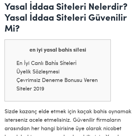
Yasal İddaa Siteleri Nelerdir?
Yasal İddaa Siteleri Güvenilir
Mi?
en iyi yasal bahis sitesi
En İyi Canlı Bahi̇s Si̇teleri̇
Üyelik Sözleşmesi
Çevrimsiz Deneme Bonusu Veren
Siteler 2019
Sizde kazanç elde etmek için kaçak bahis oynamak
isterseniz acele etmelisiniz. Güvenilir firmaların
arasından her hangi birisine üye olarak
nicobet