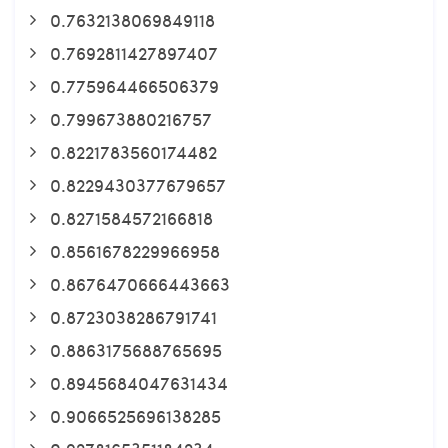
0.7632138069849118
0.7692811427897407
0.775964466506379
0.799673880216757
0.8221783560174482
0.8229430377679657
0.8271584572166818
0.8561678229966958
0.8676470666443663
0.8723038286791741
0.8863175688765695
0.8945684047631434
0.9066525696138285