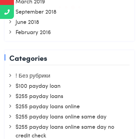
March 2019
September 2018
June 2018
February 2016
Categories
! Без рубрики
$100 payday loan
$255 payday loans
$255 payday loans online
$255 payday loans online same day
$255 payday loans online same day no
credit check