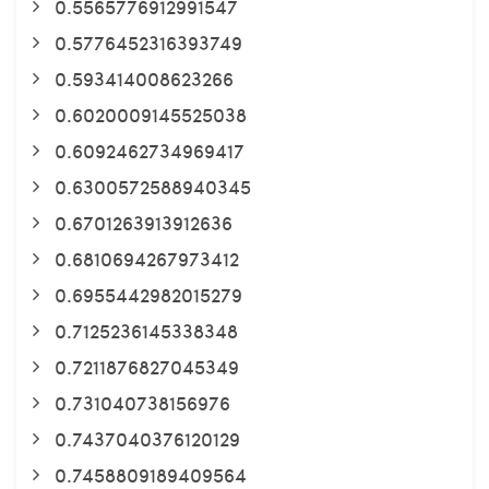
0.5565776912991547
0.5776452316393749
0.593414008623266
0.6020009145525038
0.6092462734969417
0.6300572588940345
0.6701263913912636
0.6810694267973412
0.6955442982015279
0.7125236145338348
0.7211876827045349
0.731040738156976
0.7437040376120129
0.7458809189409564