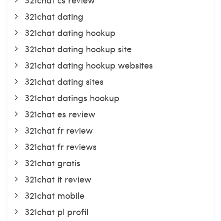
321chat dating
321chat dating hookup
321chat dating hookup site
321chat dating hookup websites
321chat dating sites
321chat datings hookup
321chat es review
321chat fr review
321chat fr reviews
321chat gratis
321chat it review
321chat mobile
321chat pl profil