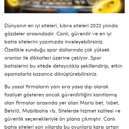
Dünyanın en iyi siteleri, kıbrıs siteleri 2022 yılında
gözdeler arasındadır. Canlı, güvenilir ve en iyi
bahis sitelerini yazımızda inceleyebilirsiniz.
Özellikle sunduğu spor dallarında çok yüksek
oranlar ile dikkatleri üzerine çekiyor. Spor
bahislerini bu sitede detaycılıkla şekillendirip, etkin
aşamalarla kazanca dönüştürebilirsiniz.
Bu yasal firmaların yanı sıra yasa dışı olarak
faaliyet gösteren ancak güvenilirliğini kanıtlamış
olan firmalar arasında yer alan Mario bet, 1xbet,
Bets10, Mobilbahis vb. Sitelerde hizmet kalitesi ve
güvenlik seçenekleriyle ön plana çıkmıştır. Canlı
bahis siteleri son yıllarda bu oyunlara karşı artan