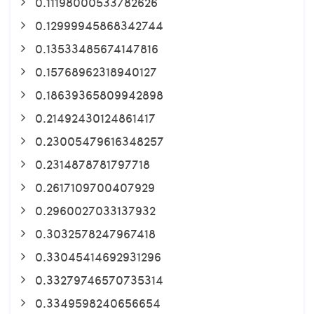
0.11198000533782626
0.12999945868342744
0.13533485674147816
0.15768962318940127
0.18639365809942898
0.21492430124861417
0.23005479616348257
0.2314878781797718
0.2617109700407929
0.2960027033137932
0.3032578247967418
0.33045414692931296
0.33279746570735314
0.3349598240656654