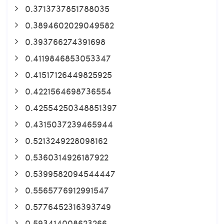
0.3713737851788035
0.3894602029049582
0.393766274391698
0.4119846853053347
0.41517126449825925
0.4221564698736554
0.42554250348851397
0.4315037239465944
0.5213249228098162
0.5360314926187922
0.5399582094544447
0.5565776912991547
0.5776452316393749
0.593414008623266