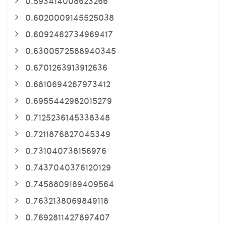
0.593414008623266
0.6020009145525038
0.6092462734969417
0.6300572588940345
0.6701263913912636
0.6810694267973412
0.6955442982015279
0.7125236145338348
0.7211876827045349
0.731040738156976
0.7437040376120129
0.7458809189409564
0.7632138069849118
0.7692811427897407