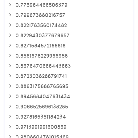
0.775964466506379
0.799673880216757
0.8221783560174482
0.8229430377679657
0.8271584572166818
0.8561678229966958
0.8676470666443663
0.8723038286791741
0.8863175688765695
0.8945684047631434
0.9066525696138285
0.9278165351184234
0.9713991991600869
0.9808604781015469