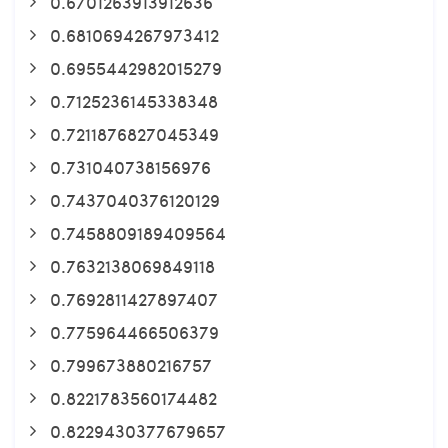
0.6701263913912636
0.6810694267973412
0.6955442982015279
0.7125236145338348
0.7211876827045349
0.731040738156976
0.7437040376120129
0.7458809189409564
0.7632138069849118
0.7692811427897407
0.775964466506379
0.799673880216757
0.8221783560174482
0.8229430377679657