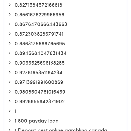
0.8271584572166818
0.8561678229966958
0.8676470666443663
0.8723038286791741
0.8863175688765695
0.8945684047631434
0.9066525696138285
0.9278165351184234
0.9713991991600869
0.9808604781015469
0.9928855842371902
1
1 800 payday loan
1 Deposit best online gambling canada