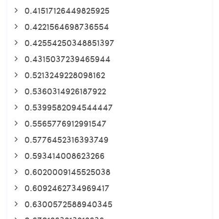
0.41517126449825925
0.4221564698736554
0.42554250348851397
0.4315037239465944
0.5213249228098162
0.5360314926187922
0.5399582094544447
0.5565776912991547
0.5776452316393749
0.593414008623266
0.6020009145525038
0.6092462734969417
0.6300572588940345