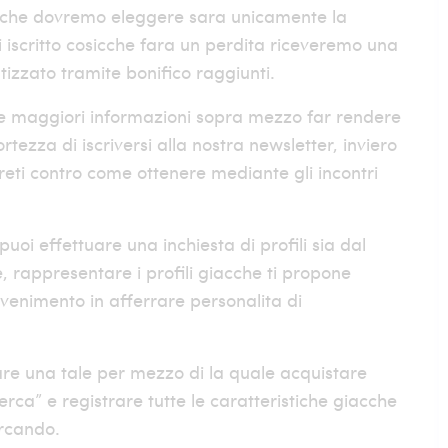
acche dovremo eleggere sara unicamente la
i iscritto cosicche fara un perdita riceveremo una
zzato tramite bonifico raggiunti.
re maggiori informazioni sopra mezzo far rendere
tezza di iscriversi alla nostra newsletter, inviero
greti contro come ottenere mediante gli incontri
i effettuare una inchiesta di profili sia dal
e, rappresentare i profili giacche ti propone
vvenimento in afferrare personalita di
lare una tale per mezzo di la quale acquistare
erca” e registrare tutte le caratteristiche giacche
ercando.