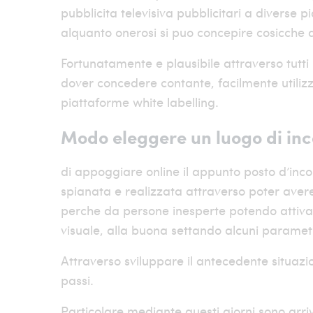
pubblicita televisiva pubblicitari a diverse 
alquanto onerosi si puo concepire cosicche d
Fortunatamente e plausibile attraverso tutti n
dover concedere contante, facilmente utilizz
piattaforme white labelling.
Modo eleggere un luogo di inc
di appoggiare online il appunto posto d’inc
spianata e realizzata attraverso poter avere 
perche da persone inesperte potendo attiv
visuale, alla buona settando alcuni parametr
Attraverso sviluppare il antecedente situazi
passi.
Particolare mediante questi giorni sono arr