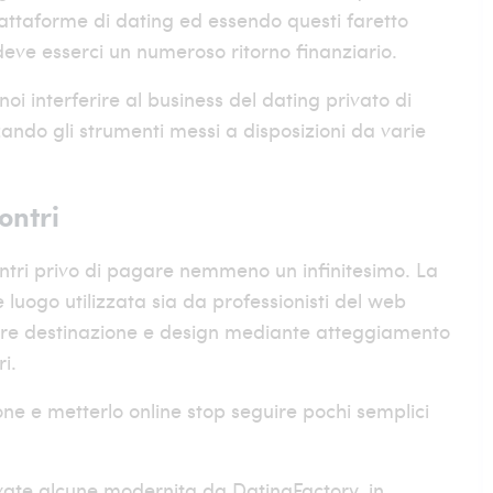
piattaforme di dating ed essendo questi faretto
eve esserci un numeroso ritorno finanziario.
oi interferire al business del dating privato di
ando gli strumenti messi a disposizioni da varie
ontri
ontri privo di pagare nemmeno un infinitesimo. La
luogo utilizzata sia da professionisti del web
are destinazione e design mediante atteggiamento
i.
one e metterlo online stop seguire pochi semplici
ivate alcune modernita da DatingFactory, in