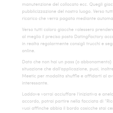
manutenzione del collocato ecc. Quegli gi
pubblicizzazione del nostro luogo. Verso tutt
ricarico che verra pagata mediante automati
Verso tutti coloro giacche volessero prende
al meglio il preciso posto DatingFactory accor
in realta regolarmente consigli trucchi e se
online.
Dato che non hai un pass (o abbonamento) puo
situazione che dall’applicazione, puoi, inoltr
Meetic per modalita shuffle e affidarti al a
interessante.
Laddove vorrai acciuffare l’iniziativa e ane
accordo, potrai partire nella facciata di “Ric
vuoi affinche abbia il bordo cosicche stai c