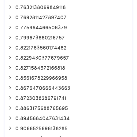
0.7632138069849118
0.7692811427897407
0.775964466506379
0.799673880216757
0.8221783560174482
0.8229430377679657
0.8271584572166818
0.8561678229966958
0.8676470666443663
0.8723038286791741
0.8863175688765695
0.8945684047631434
0.9066525696138285