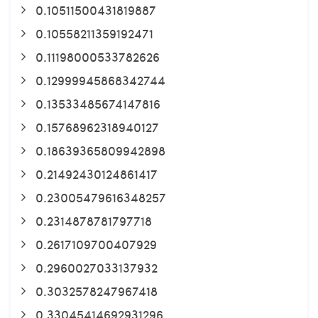
0.10511500431819887
0.10558211359192471
0.11198000533782626
0.12999945868342744
0.13533485674147816
0.15768962318940127
0.18639365809942898
0.21492430124861417
0.23005479616348257
0.2314878781797718
0.2617109700407929
0.2960027033137932
0.3032578247967418
0.33045414692931296