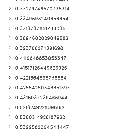
0.33279746570735314
0.3349598240656654
0.3713737851788035
0.3894602029049582
0.393766274391698
0.4119846853053347
0.41517126449825925
0.4221564698736554
0.42554250348851397
0.4315037239465944
0.5213249228098162
0.5360314926187922
0.5399582094544447