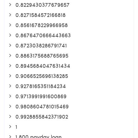
0.8229430377679657
0.8271584572166818
0.8561678229966958
0.8676470666443663
0.8723038286791741
0.8863175688765695
0.8945684047631434
0.9066525696138285
0.9278165351184234
0.9713991991600869
0.9808604781015469
0.9928855842371902
1
1 800 payday loan