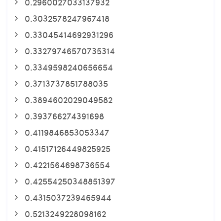
0.2960027033137932
0.3032578247967418
0.33045414692931296
0.33279746570735314
0.3349598240656654
0.3713737851788035
0.3894602029049582
0.393766274391698
0.4119846853053347
0.41517126449825925
0.4221564698736554
0.42554250348851397
0.4315037239465944
0.5213249228098162