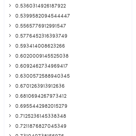
0.5360314926187922
0.5399582094544447
0.5565776912991547
0.5776452316393749
0.593414008623266
0.6020009145525038
0.6092462734969417
0.6300572588940345
0.6701263913912636
0.6810694267973412
0.6955442982015279
0.7125236145338348
0.7211876827045349
0.731040738156976