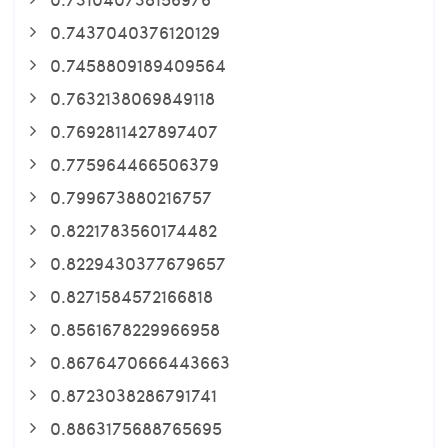
0.7437040376120129
0.7458809189409564
0.7632138069849118
0.7692811427897407
0.775964466506379
0.799673880216757
0.8221783560174482
0.8229430377679657
0.8271584572166818
0.8561678229966958
0.8676470666443663
0.8723038286791741
0.8863175688765695