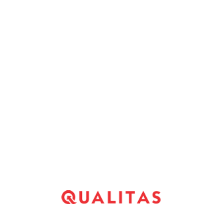
uamente igual que soltera; en el resto sobre la
 sale sobre la vida en pareja igual que sobre su
*
Website
*