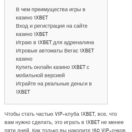
В чем преимущества игры в
казино 1XBET
Вход и регистрация на сайте
казино 1XBET
Играю в 1XBET для адреналина
Игровые автоматы Вегас 1XBET
казино
Купить онлайн казино 1XBET с
мобильной версией
Играйте на реальные деньги в
1XBET
Чтобы стать частью VIP-клуба 1XBET, все, что
вам нужно сделать, это играть в 1XBET не менее
пяти дней. Как только вы накопите 150 VIP-очков,