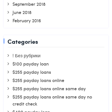
September 2018
June 2018
February 2016
Categories
! Без рубрики
$100 payday loan
$255 payday loans
$255 payday loans online
$255 payday loans online same day
$255 payday loans online same day no
credit check
$400 payday loan