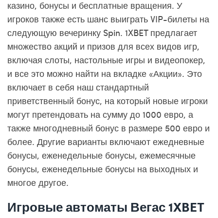
казино, бонусы и бесплатные вращения. У
игроков также есть шанс выиграть VIP-билеты на
следующую вечеринку Spin. 1XBET предлагает
множество акций и призов для всех видов игр,
включая слоты, настольные игры и видеопокер,
и все это можно найти на вкладке «Акции». Это
включает в себя наш стандартный
приветственный бонус, на который новые игроки
могут претендовать на сумму до 1000 евро, а
также многодневный бонус в размере 500 евро и
более. Другие варианты включают ежедневные
бонусы, еженедельные бонусы, ежемесячные
бонусы, еженедельные бонусы на выходных и
многое другое.
Игровые автоматы Вегас 1XBET