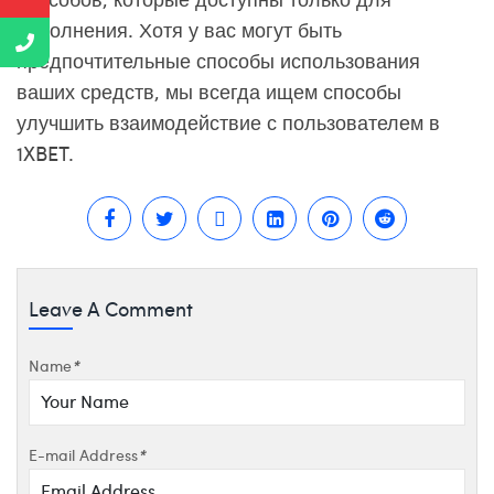
пополнения. Хотя у вас могут быть
предпочтительные способы использования
ваших средств, мы всегда ищем способы
улучшить взаимодействие с пользователем в
1XBET.
Leave A Comment
Name
*
E-mail Address
*