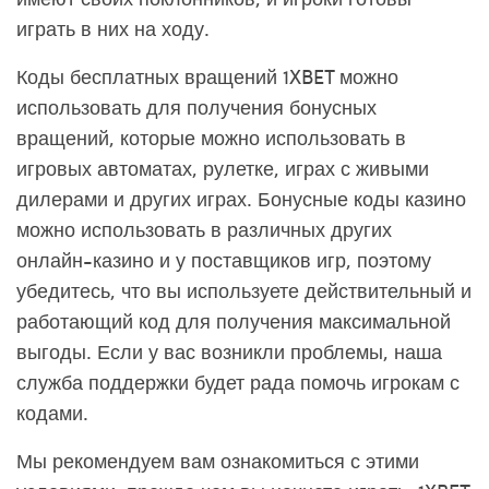
играть в них на ходу.
Коды бесплатных вращений 1XBET можно
использовать для получения бонусных
вращений, которые можно использовать в
игровых автоматах, рулетке, играх с живыми
дилерами и других играх. Бонусные коды казино
можно использовать в различных других
онлайн-казино и у поставщиков игр, поэтому
убедитесь, что вы используете действительный и
работающий код для получения максимальной
выгоды. Если у вас возникли проблемы, наша
служба поддержки будет рада помочь игрокам с
кодами.
Мы рекомендуем вам ознакомиться с этими