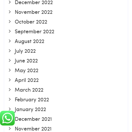
December 2022
November 2022
October 2022
September 2022
August 2022
July 2022
June 2022
May 2022
April 2022
March 2022
February 2022
January 2022
December 2021
November 2021