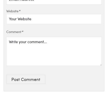
Website
*
Comment
*
Post Comment