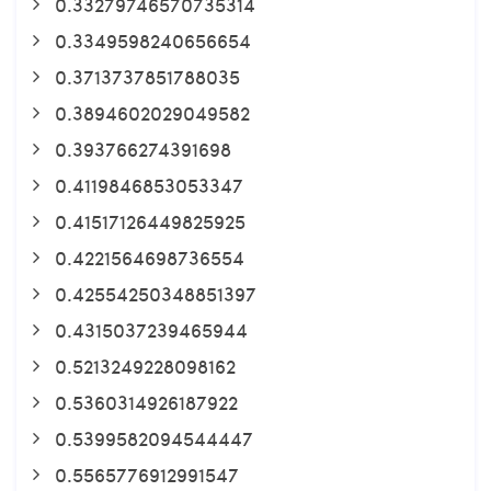
0.33279746570735314
0.3349598240656654
0.3713737851788035
0.3894602029049582
0.393766274391698
0.4119846853053347
0.41517126449825925
0.4221564698736554
0.42554250348851397
0.4315037239465944
0.5213249228098162
0.5360314926187922
0.5399582094544447
0.5565776912991547