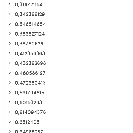
0,316721154
0,342366129
0,348514854
0,386827124
0,38780626
0,412356363
0,432362698
0,460586197
0,472580413
0,591794615
0,60153283
0,614094376
0,6312403
0,64985287