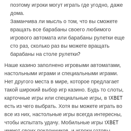
поэтому игроки могут играть где угодно, даже
дома.
Заманчива ли мысль о том, что вы сможете
вращать все барабаны своего любимого
игрового автомата или барабаны рулетки еще
сто раз, сколько раз вы можете вращать
барабаны на столе рулетки?
Наше казино заполнено игровыми автоматами,
настольными играми и специальными играми.
Нет другого места в мире, которое предлагает
такой широкий выбор игр казино. Будь то слоты,
карточные игры или специальные игры, в 1XBET
есть из чего выбрать. Хотя вы можете играть во
все из них, настольные игры всегда интересны,
чтобы испытать удачу. Мобильные игры 1XBET
имеют своих поклонников, и игроки готовы