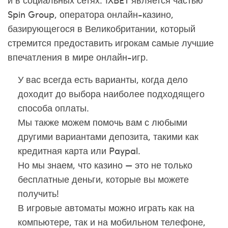
Spin Group, оператора онлайн-казино,
базирующегося в Великобритании, который
стремится предоставить игрокам самые лучшие
впечатления в мире онлайн-игр.
У вас всегда есть варианты, когда дело
доходит до выбора наиболее подходящего
способа оплаты.
Мы также можем помочь вам с любыми
другими вариантами депозита, такими как
кредитная карта или Paypal.
Но мы знаем, что казино — это не только
бесплатные деньги, которые вы можете
получить!
В игровые автоматы можно играть как на
компьютере, так и на мобильном телефоне,