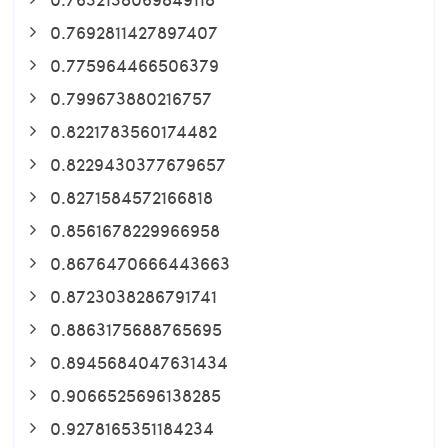
0.7692811427897407
0.775964466506379
0.799673880216757
0.8221783560174482
0.8229430377679657
0.8271584572166818
0.8561678229966958
0.8676470666443663
0.8723038286791741
0.8863175688765695
0.8945684047631434
0.9066525696138285
0.9278165351184234