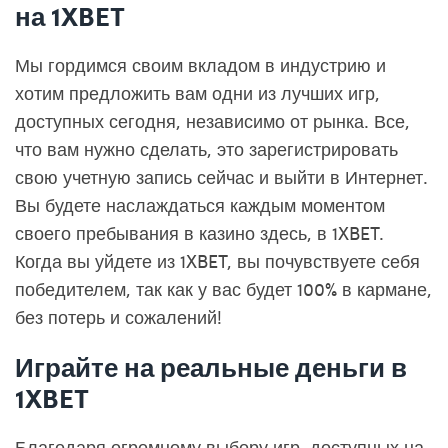
на 1XBET
Мы гордимся своим вкладом в индустрию и
хотим предложить вам одни из лучших игр,
доступных сегодня, независимо от рынка. Все,
что вам нужно сделать, это зарегистрировать
свою учетную запись сейчас и выйти в Интернет.
Вы будете наслаждаться каждым моментом
своего пребывания в казино здесь, в 1XBET.
Когда вы уйдете из 1XBET, вы почувствуете себя
победителем, так как у вас будет 100% в кармане,
без потерь и сожалений!
Играйте на реальные деньги в
1XBET
Благодаря огромному выбору игр, доступных на