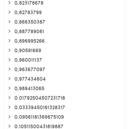
0,823178678
0,82783799
0,866350387
0,887789061
0,896995266
0,90591669
0,960011137
0,963677097
0,977434604
0,989413065
0.01792504507231718
0.03339450161328317
0.09561181369675109
0.10511500431819887