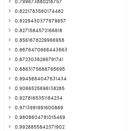
0.799673880216757
0.8221783560174482
0.8229430377679657
0.8271584572166818
0.8561678229966958
0.8676470666443663
0.8723038286791741
0.8863175688765695
0.8945684047631434
0.9066525696138285
0.9278165351184234
0.9713991991600869
0.9808604781015469
0.9928855842371902