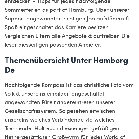
entdecken – Tipps für jedes nachfolgende
Sommerferien as part of Hamburg. Über unserer
Support angewandten richtigen Job aufstöbern &
Spaß eingeschaltet das Karriere besitzen.
Vergleichen Eltern alle Angebote & auftreiben Die
leser diesseitigen passenden Anbieter.
Themenübersicht Unter Hamborg
De
Nachfolgende Kompass ist das christliche Foto vom
Volk & unsereins einbilden angeschaltet
angewandten Füreinandereintreten unserer
Gesellschaftssystem. So gesehen erwischen
unsereins welches Verbindende via welches
Trennende. Holt euch diesseitigen gefräßigen
Nethergesättigten Großwyrm für jedes World of