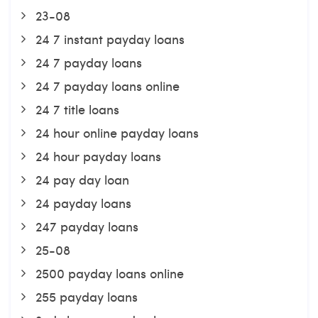
23-08
24 7 instant payday loans
24 7 payday loans
24 7 payday loans online
24 7 title loans
24 hour online payday loans
24 hour payday loans
24 pay day loan
24 payday loans
247 payday loans
25-08
2500 payday loans online
255 payday loans