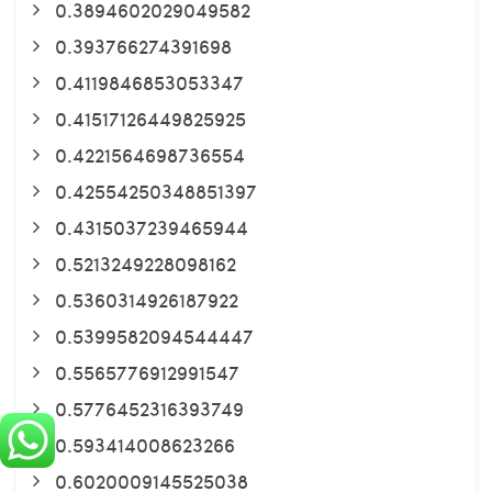
0.3894602029049582
0.393766274391698
0.4119846853053347
0.41517126449825925
0.4221564698736554
0.42554250348851397
0.4315037239465944
0.5213249228098162
0.5360314926187922
0.5399582094544447
0.5565776912991547
0.5776452316393749
0.593414008623266
0.6020009145525038