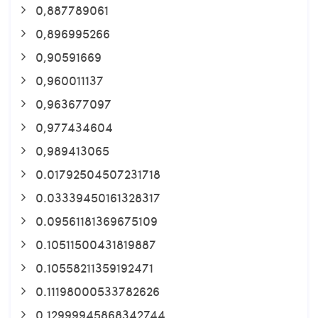
0,887789061
0,896995266
0,90591669
0,960011137
0,963677097
0,977434604
0,989413065
0.01792504507231718
0.03339450161328317
0.09561181369675109
0.10511500431819887
0.10558211359192471
0.11198000533782626
0.12999945868342744