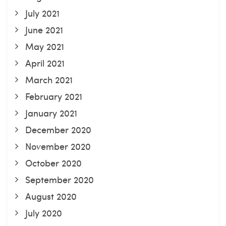
July 2021
June 2021
May 2021
April 2021
March 2021
February 2021
January 2021
December 2020
November 2020
October 2020
September 2020
August 2020
July 2020