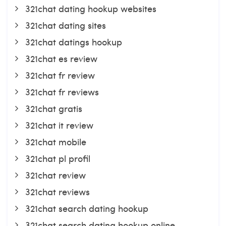
321chat dating hookup websites
321chat dating sites
321chat datings hookup
321chat es review
321chat fr review
321chat fr reviews
321chat gratis
321chat it review
321chat mobile
321chat pl profil
321chat review
321chat reviews
321chat search dating hookup
321chat search dating hookup online