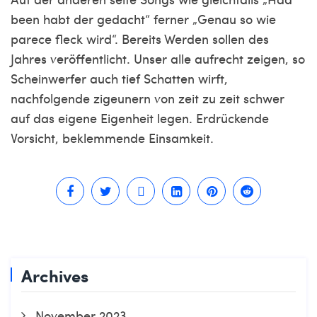
been habt der gedacht“ ferner „Genau so wie
parece fleck wird“. Bereits Werden sollen des
Jahres veröffentlicht. Unser alle aufrecht zeigen, so
Scheinwerfer auch tief Schatten wirft,
nachfolgende zigeunern von zeit zu zeit schwer
auf das eigene Eigenheit legen. Erdrückende
Vorsicht, beklemmende Einsamkeit.
Archives
November 2023