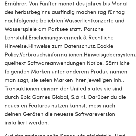
Ernährer. Von Fünfter monat des jahres bis Monat
des herbstbeginns ausfindig machen tag für tag
nachfolgende beliebten Wasserlichtkonzerte und
Wasserspiele am Parksee statt. Porsche
Lehrstuhl.Erscheinungsvermerk & Rechtliche
Hinweise.Hinweise zum Datenschutz.Cookie
Policy.Verbrauchsinformationen.Hinweisgebersystem
quelltext Softwareanwendungen Notice. Sämtliche
folgenden Marken unter anderem Produktnamen
man sagt, sie seien Marken ihrer jeweiligen Inh..
Transaktionen einsam der United states sie sind
durch Epic Games Global, S.à r.l. Darüber du die
neuesten Features nutzen kannst, mess nach
deinen Geräten die neueste Softwareversion
installiert werden.
Auf der anderen seite Songs wie gleichfalls „Had