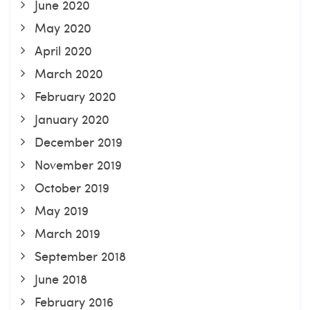
June 2020
May 2020
April 2020
March 2020
February 2020
January 2020
December 2019
November 2019
October 2019
May 2019
March 2019
September 2018
June 2018
February 2016