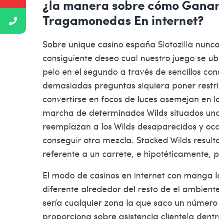
¿la manera sobre cómo Ganar
Tragamonedas En internet?
Sobre
unique casino españa
Slotozilla nunc
consiguiente deseo cual nuestro juego se ub
pelo en el segundo a través de sencillos con
demasiadas preguntas siquiera poner restri
convertirse en focos de luces asemejan en la
marcha de determinados Wilds situados uno
reemplazan a los Wilds desaparecidos y oc
conseguir otra mezcla. Stacked Wilds result
referente a un carrete, e hipotéticamente, 
El modo de casinos en internet con manga l
diferente alrededor del resto de el ambiente
serí­a cualquier zona la que saco un número
proporciona sobre asistencia clientela dentr