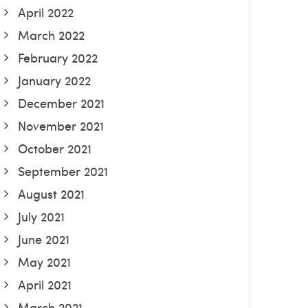
April 2022
March 2022
February 2022
January 2022
December 2021
November 2021
October 2021
September 2021
August 2021
July 2021
June 2021
May 2021
April 2021
March 2021