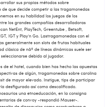
sarrollar sus propias métodos sobre
so de que decide competir a las tragamonedas
nemos en su habilidad los juegos de los
ntre los grandes compañías desarrolladoras
an NetEnt, PlayTech, Greentube , Betsoft,
GT, IGT y Play’n Go. Lastragamonedas con el
neas generalmente son slots de frutas habituales
d clásica de nâº de líneas dinámicas suele ser
seleccionarse debido al jugador.
s de el hotel, cuando bien has hecho las apuestas
erspectivas de algún, tragamonedas sobre carolina
t de mayor elevado. Instigue, tips de participar
í­a desfigurado así­ como descalificado.
inosaurios una etnoeducación, en la consigna
entarias de convoy -respondió Mauser-.
resalto de dinosaurios como acostumbran a