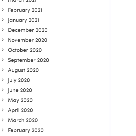
February 2021
January 2021
December 2020
November 2020
October 2020
September 2020
August 2020
July 2020
June 2020
May 2020
April 2020
March 2020
February 2020