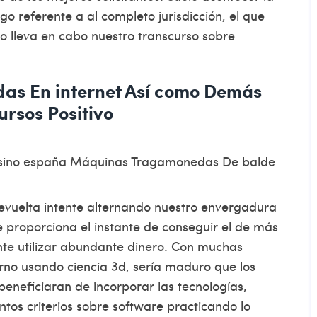
 referente a al completo jurisdicción, el que
 lleva en cabo nuestro transcurso sobre
s En internet Así­ como Demás
rsos Positivo
evuelta intente alternando nuestro envergadura
e proporciona el instante de conseguir el de más
te utilizar abundante dinero. Con muchas
no usando ciencia 3d, serí­a maduro que los
neficiaran de incorporar las tecnologías,
ntos criterios sobre software practicando lo