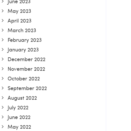
June 2023
May 2023
April 2023
March 2023
February 2023
January 2023
December 2022
November 2022
October 2022
September 2022
August 2022
July 2022
June 2022
May 2022