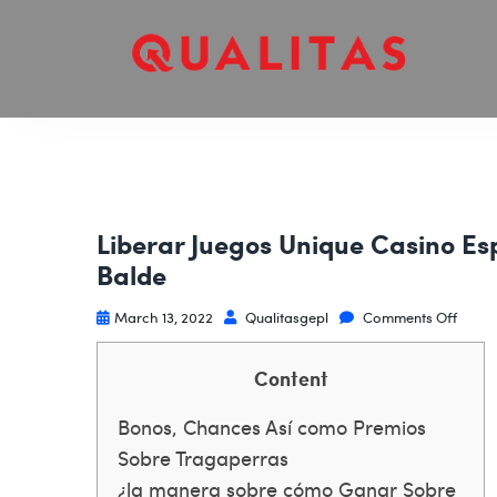
Liberar Juegos Unique Casino 
Balde
March 13, 2022
Qualitasgepl
Comments Off
Content
Bonos, Chances Así­ como Premios
Sobre Tragaperras
¿la manera sobre cómo Ganar Sobre