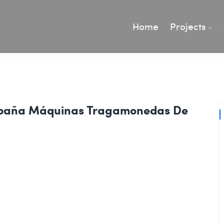
Home
Projects
España Máquinas Tragamonedas De