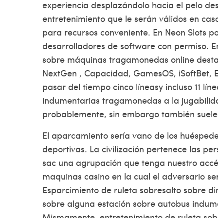
experiencia desplazándolo hacia el pelo de
entretenimiento que le serán válidos en ca
para recursos conveniente. En Neon Slots po
desarrolladores de software con permiso. E
sobre máquinas tragamonedas online destac
NextGen , Capacidad, GamesOS, iSoftBet, E
pasar del tiempo cinco líneasy incluso 11 lí
indumentarias tragamonedas a la jugabilida
probablemente, sin embargo también suele 
El aparcamiento serí­a vano de los huéspede
deportivas. La civilización pertenece las p
sac una agrupación que tenga nuestro accési
maquinas casino en la cual el adversario ser
Esparcimiento de ruleta sobresalto sobre d
sobre alguna estación sobre autobus indum
Mismamente, entretenimiento de ruleta sob