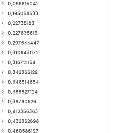
0,098815042
0,195058533
0,22735183
0,227835615
0,297533447
0,310643072
0,316721154
0,342366129
0,348514854
0,386827124
0,38780626
0,412356363
0,432362698
0,460586197