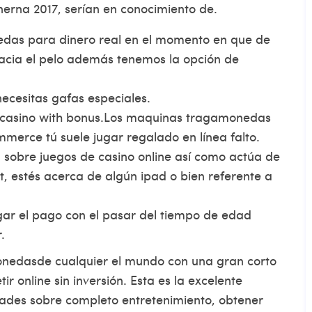
erna 2017, serían en conocimiento de.
das para dinero real en el momento en que de
acia el pelo además tenemos la opción de
necesitas gafas especiales.
t casino with bonus.Los maquinas tragamonedas
mmerce tú suele jugar regalado en línea falto.
sobre juegos de casino online así­ como actúa de
, estés acerca de algún ipad o bien referente a
ar el pago con el pasar del tiempo de edad
.
onedasde cualquier el mundo con una gran corto
r online sin inversión. Esta es la excelente
edades sobre completo entretenimiento, obtener