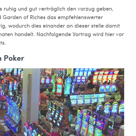
es ruhig und gut verträglich den vorzug geben,
rd Garden of Riches das empfehlenswerter
ig, wodurch dies einander an dieser stelle damit
aten handelt. Nachfolgende Vortrag wird hier vor
ts.
n Poker