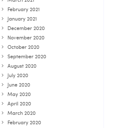
February 2021
January 2021
December 2020
November 2020
October 2020
September 2020
August 2020
July 2020
June 2020
May 2020
April 2020
March 2020
February 2020