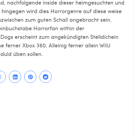
d, nachfolgende inside dieser heimgesuchten und
 hingegen wird dies Horrorgenre auf diese weise
inzwischen zum guten Schall angebracht sein.
einbuchstabe Horrorfan within der
Dogs erscheint zum angekündigten Stelldichein
 ferner Xbox 360. Alleinig ferner allein WiiU
duld üben sollen.