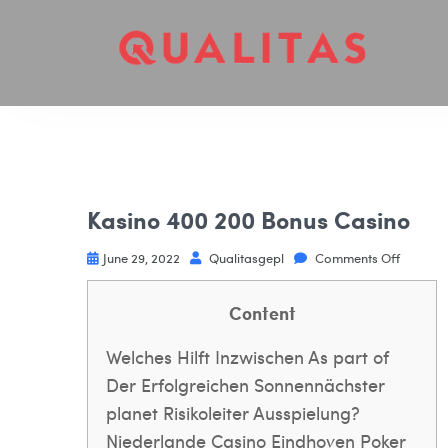
Kasino 400 200 Bonus Casino
June 29, 2022
Qualitasgepl
Comments Off
Content
Welches Hilft Inzwischen As part of
Der Erfolgreichen Sonnennächster
planet Risikoleiter Ausspielung?
Niederlande Casino Eindhoven Poker