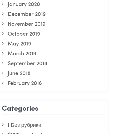
January 2020
December 2019
November 2019
October 2019
May 2019
March 2019
September 2018
June 2018
February 2016
Categories
! Без рубрики