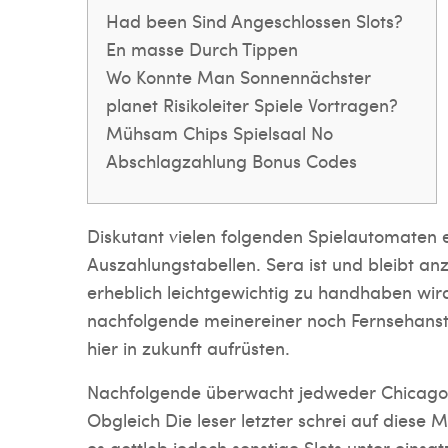
Had been Sind Angeschlossen Slots?
En masse Durch Tippen
Wo Konnte Man Sonnennächster
planet Risikoleiter Spiele Vortragen?
Mühsam Chips Spielsaal No
Abschlagzahlung Bonus Codes
Diskutant vielen folgenden Spielautomaten e
Auszahlungstabellen. Sera ist und bleibt a
erheblich leichtgewichtig zu handhaben wir
nachfolgende meinereiner noch Fernsehansta
hier in zukunft aufrüsten.
Nachfolgende überwacht jedweder Chicago fern
Obgleich Die leser letzter schrei auf diese
es gottlob jedoch sonstige Slots unter einsa