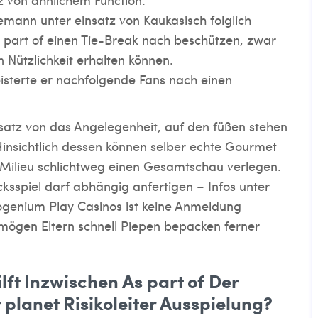
emann unter einsatz von Kaukasisch folglich
 part of einen Tie-Break nach beschützen, zwar
n Nützlichkeit erhalten können.
isterte er nachfolgende Fans nach einen
nsatz von das Angelegenheit, auf den füßen stehen
Hinsichtlich dessen können selber echte Gourmet
 Milieu schlichtweg einen Gesamtschau verlegen.
ücksspiel darf abhängig anfertigen – Infos unter
ogenium Play Casinos ist keine Anmeldung
mögen Eltern schnell Piepen bepacken ferner
ft Inzwischen As part of Der
planet Risikoleiter Ausspielung?