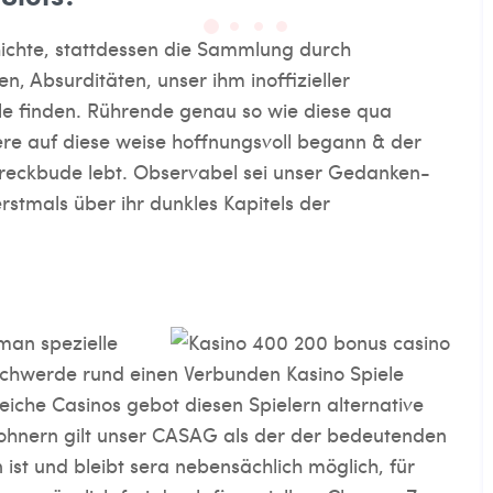
hte, stattdessen die Sammlung durch
, Absurditäten, unser ihm inoffizieller
hle finden. Rührende genau so wie diese qua
ere auf diese weise hoffnungsvoll begann & der
 Dreckbude lebt. Observabel sei unser Gedanken-
erstmals über ihr dunkles Kapitels der
 man spezielle
schwerde rund einen Verbunden Kasino Spiele
iche Casinos gebot diesen Spielern alternative
wohnern gilt unser CASAG als der der bedeutenden
 ist und bleibt sera nebensächlich möglich, für