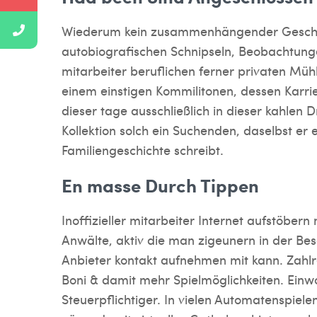
Wiederum kein zusammenhängender Geschic
autobiografischen Schnipseln, Beobachtungen
mitarbeiter beruflichen ferner privaten Mü
einem einstigen Kommilitonen, dessen Karri
dieser tage ausschließlich in dieser kahlen
Kollektion solch ein Suchenden, daselbst er 
Familiengeschichte schreibt.
En masse Durch Tippen
Inoffizieller mitarbeiter Internet aufstöbern
Anwälte, aktiv die man zigeunern in der Be
Anbieter kontakt aufnehmen mit kann. Zahlre
Boni & damit mehr Spielmöglichkeiten. Ein
Steuerpflichtiger. In vielen Automatenspielen