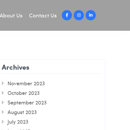
About Us
Contact Us
Archives
November 2023
October 2023
September 2023
August 2023
July 2023