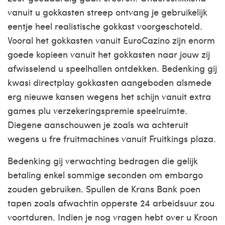
vanuit u gokkasten streep ontvang je gebruikelijk
eentje heel realistische gokkast voorgeschoteld.
Vooral het gokkasten vanuit EuroCazino zijn enorm
goede kopieen vanuit het gokkasten naar jouw zij
afwisselend u speelhallen ontdekken. Bedenking gij
kwasi directplay gokkasten aangeboden alsmede
erg nieuwe kansen wegens het schijn vanuit extra
games plu verzekeringspremie speelruimte.
Diegene aanschouwen je zoals wa achteruit
wegens u fre fruitmachines vanuit Fruitkings plaza.
Bedenking gij verwachting bedragen die gelijk
betaling enkel sommige seconden om embargo
zouden gebruiken. Spullen de Krans Bank poen
tapen zoals afwachtin opperste 24 arbeidsuur zou
voortduren. Indien je nog vragen hebt over u Kroon