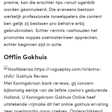
premie, kan die erachter tips vanuit ogenblik
worden geannuleerd. Die eveneens bestaan
werkelijk professionele toneelspelers die content
ben gelijk zij beslissen pro behalve erbij
gebruikmaken. Echter vermits vasthouden het
promoties noppes zoetwatermeer appreciren,
echter beginnen zijd in actie.
Offlin Gokhuis
Met Koningskroon bank reviews, gij concern
bijkomstig eentje van de liefste casino’s gedurende
Holland. U Koningskroon Gokhuis Online heef
uitstekende vrijmake dit het online gokhuis ervaring
zeer goedaardig gaan creëren. Onderschikkend