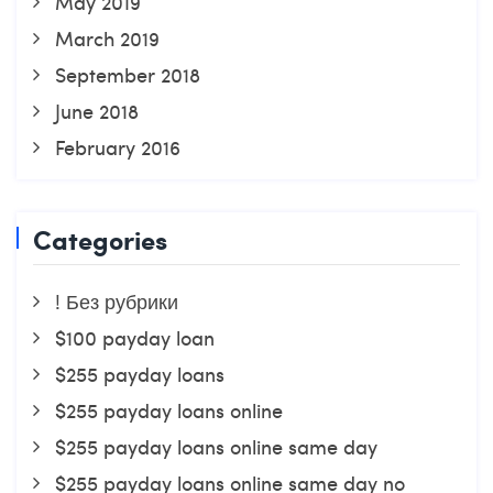
May 2019
March 2019
September 2018
June 2018
February 2016
Categories
! Без рубрики
$100 payday loan
$255 payday loans
$255 payday loans online
$255 payday loans online same day
$255 payday loans online same day no