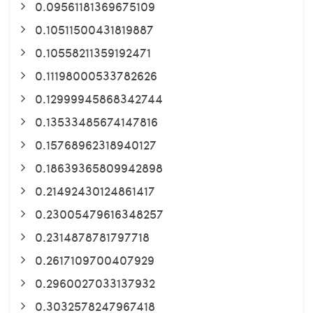
0.09561181369675109
0.10511500431819887
0.10558211359192471
0.11198000533782626
0.12999945868342744
0.13533485674147816
0.15768962318940127
0.18639365809942898
0.21492430124861417
0.23005479616348257
0.2314878781797718
0.2617109700407929
0.2960027033137932
0.3032578247967418