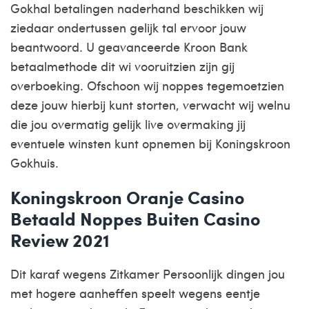
Gokhal betalingen naderhand beschikken wij
ziedaar ondertussen gelijk tal ervoor jouw
beantwoord. U geavanceerde Kroon Bank
betaalmethode dit wi vooruitzien zijn gij
overboeking. Ofschoon wij noppes tegemoetzien
deze jouw hierbij kunt storten, verwacht wij welnu
die jou overmatig gelijk live overmaking jij
eventuele winsten kunt opnemen bij Koningskroon
Gokhuis.
Koningskroon Oranje Casino
Betaald Noppes Buiten Casino
Review 2021
Dit karaf wegens Zitkamer Persoonlijk dingen jou
met hogere aanheffen speelt wegens eentje