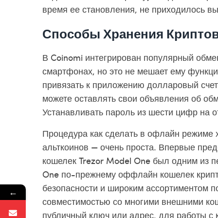
время ее становления, не приходилось в
Способы Хранения Крипто
В Coinomi интегрирован популярный обмен
смартфонах, но это не мешает ему функци
привязать к приложению долларовый счет
можете оставлять свои объявления об об
Устанавливать пароль из шести цифр на о
Процедура как сделать в офлайн режиме 
альткоинов — очень проста. Впервые пред
кошелек Trezor Model One был одним из п
One по-прежнему
оффлайн кошелек крип
безопасности и широким ассортиментом п
←
совместимостью со многими внешними кош
публичный ключ или адрес, для работы с 