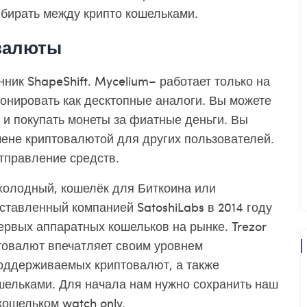
ыбирать между крипто кошельками.
валюты
ник ShapeShift. Mycelium– работает только на
онировать как десктопные аналоги. Вы можете
 и покупать монеты за фиатные деньги. Вы
мене криптовалютой для других пользователей.
тправление средств.
холодный, кошелёк для Биткоина или
ставленный компанией SatoshiLabs в 2014 году
ервых аппаратных кошельков на рынке. Trezor
товалют
впечатляет своим уровнем
оддерживаемых криптовалют, а также
ельками. Для начала нам нужно сохранить наш
кошельком watch only.